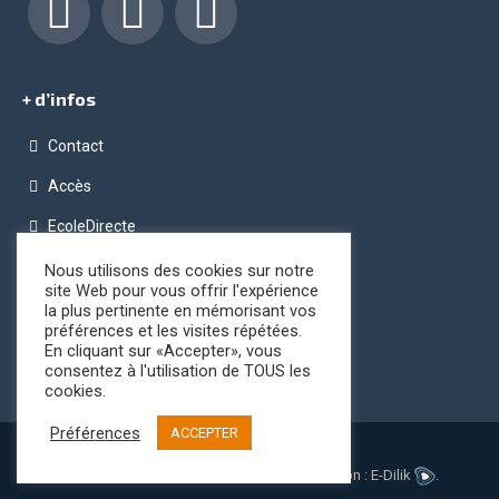
Facebook
LinkedIn
Instagram
+ d’infos
Contact
Accès
EcoleDirecte
Programme OPC (Ordinateur Pour Chacun)
Nous utilisons des cookies sur notre
site Web pour vous offrir l'expérience
Conditions générales de vente
la plus pertinente en mémorisant vos
préférences et les visites répétées.
Registre public d’accessibilité
En cliquant sur «Accepter», vous
consentez à l'utilisation de TOUS les
cookies.
Préférences
ACCEPTER
Mentions légales
|
Plan du site
© - Ensemble Scolaire Notre Dame. Réalisation :
E-Dilik
.