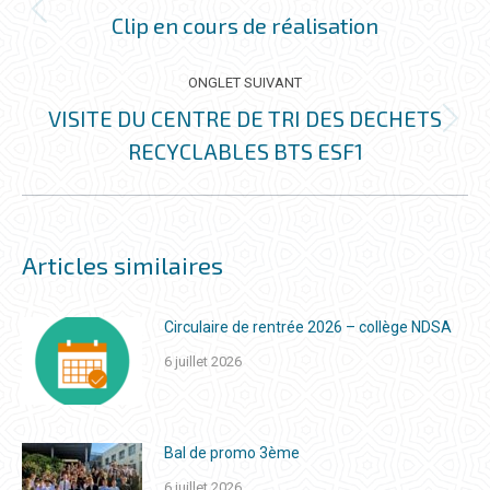
COMMENTAIRE
Clip en cours de réalisation
Onglet
précédent
ONGLET SUIVANT
VISITE DU CENTRE DE TRI DES DECHETS
Onglet
RECYCLABLES BTS ESF1
suivant
Articles similaires
Circulaire de rentrée 2026 – collège NDSA
6 juillet 2026
Bal de promo 3ème
6 juillet 2026