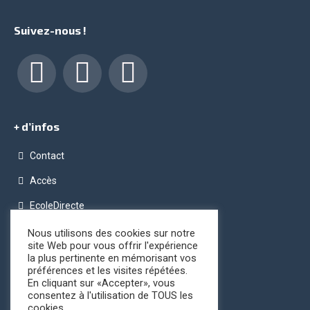
Suivez-nous !
Facebook
LinkedIn
Instagram
+ d’infos
Contact
Accès
EcoleDirecte
Programme OPC (Ordinateur Pour Chacun)
Nous utilisons des cookies sur notre
site Web pour vous offrir l'expérience
Conditions générales de vente
la plus pertinente en mémorisant vos
préférences et les visites répétées.
Registre public d’accessibilité
En cliquant sur «Accepter», vous
consentez à l'utilisation de TOUS les
cookies.