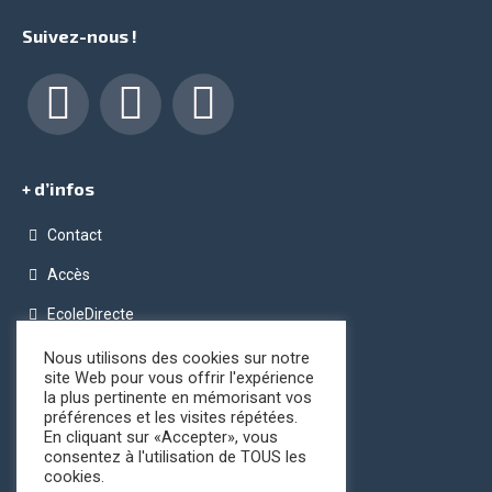
Suivez-nous !
Facebook
LinkedIn
Instagram
+ d’infos
Contact
Accès
EcoleDirecte
Programme OPC (Ordinateur Pour Chacun)
Nous utilisons des cookies sur notre
site Web pour vous offrir l'expérience
Conditions générales de vente
la plus pertinente en mémorisant vos
préférences et les visites répétées.
Registre public d’accessibilité
En cliquant sur «Accepter», vous
consentez à l'utilisation de TOUS les
cookies.