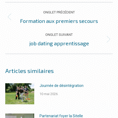
NAVIGATION
DE
ONGLET PRÉCÉDENT
COMMENTAIRE
Formation aux premiers secours
Onglet
précédent
ONGLET SUIVANT
job dating apprentissage
Onglet
suivant
Articles similaires
Journée de désintégration
10 mai 2026
Partenariat foyer la Sitelle