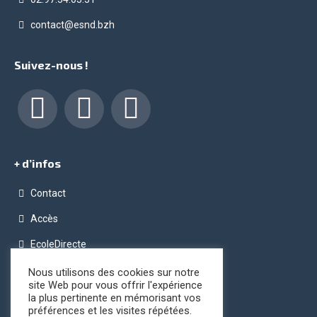
contact@esnd.bzh
Suivez-nous !
Facebook
LinkedIn
Instagram
+ d’infos
Contact
Accès
EcoleDirecte
Programme OPC (Ordinateur Pour Chacun)
Nous utilisons des cookies sur notre
site Web pour vous offrir l'expérience
Conditions générales de vente
la plus pertinente en mémorisant vos
préférences et les visites répétées.