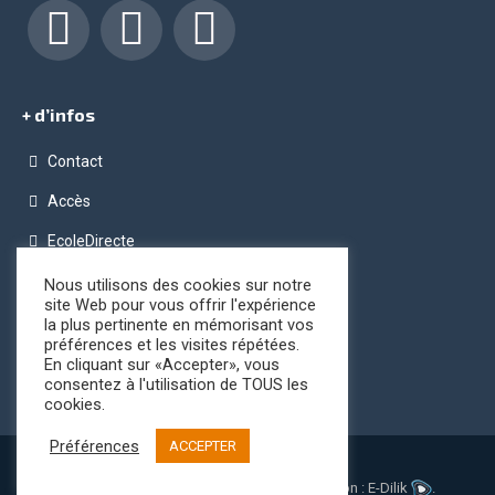
Facebook
LinkedIn
Instagram
+ d’infos
Contact
Accès
EcoleDirecte
Programme OPC (Ordinateur Pour Chacun)
Nous utilisons des cookies sur notre
site Web pour vous offrir l'expérience
Conditions générales de vente
la plus pertinente en mémorisant vos
préférences et les visites répétées.
Registre public d’accessibilité
En cliquant sur «Accepter», vous
consentez à l'utilisation de TOUS les
cookies.
Préférences
ACCEPTER
Mentions légales
|
Plan du site
© - Ensemble Scolaire Notre Dame. Réalisation :
E-Dilik
.