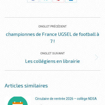
Partager
Partager
Partager
Partager
ceci
ceci
ceci
ceci
NAVIGATION
DE
ONGLET PRÉCÉDENT
COMMENTAIRE
championnes de France UGSEL de football à
Onglet
7 !
précédent
ONGLET SUIVANT
Les collégiens en librairie
Onglet
suivant
Articles similaires
Circulaire de rentrée 2026 – collège NDSA