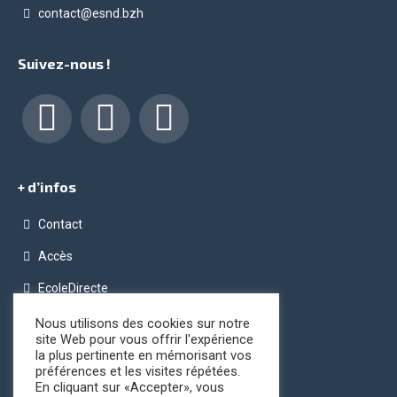
contact@esnd.bzh
Suivez-nous !
Facebook
LinkedIn
Instagram
+ d’infos
Contact
Accès
EcoleDirecte
Programme OPC (Ordinateur Pour Chacun)
Nous utilisons des cookies sur notre
site Web pour vous offrir l'expérience
Conditions générales de vente
la plus pertinente en mémorisant vos
préférences et les visites répétées.
Registre public d’accessibilité
En cliquant sur «Accepter», vous