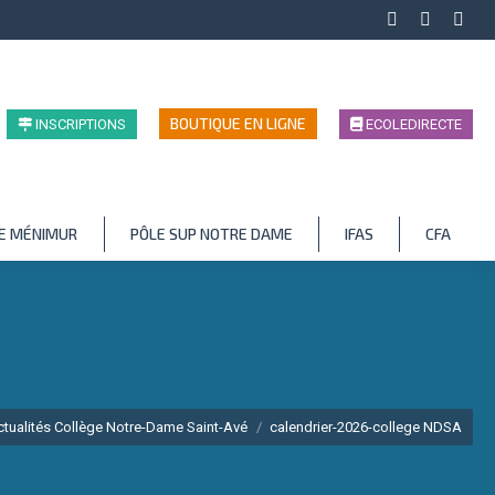
Facebook
LinkedIn
Inst
page
page
page
opens
opens
open
in
in
in
BOUTIQUE EN LIGNE
INSCRIPTIONS
ECOLEDIRECTE
new
new
new
window
window
wind
LE MÉNIMUR
PÔLE SUP NOTRE DAME
IFAS
CFA
ctualités Collège Notre-Dame Saint-Avé
calendrier-2026-college NDSA