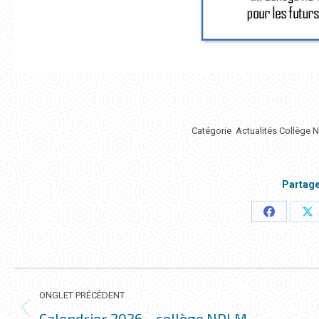
Catégorie
Actualités Collège 
Partage
Partager
Pa
ceci
ce
NAVIGATION
DE
ONGLET PRÉCÉDENT
Calendrier 2026 – collège NDLM
Onglet