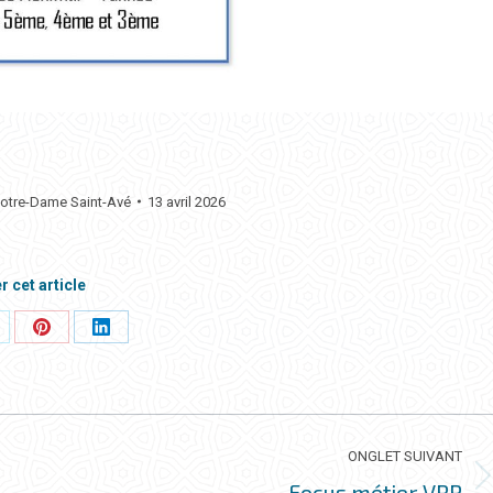
Notre-Dame Saint-Avé
13 avril 2026
r cet article
rtager
Partager
Partager
ci
ceci
ceci
ONGLET SUIVANT
Focus métier VRP
Onglet