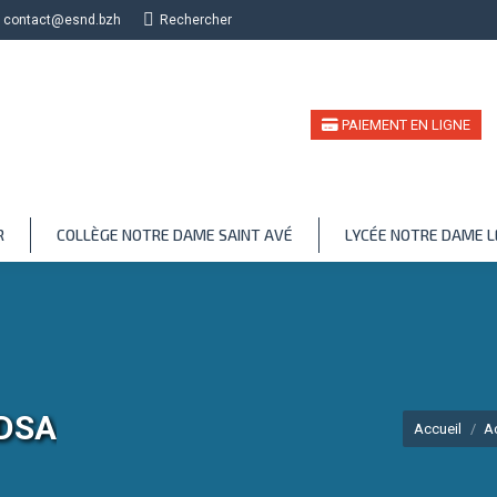
contact@esnd.bzh
Recherche
Rechercher
PAIEMENT EN LIGNE
R
COLLÈGE NOTRE DAME SAINT AVÉ
LYCÉE NOTRE DAME 
DSA
Vous êtes ici :
Accueil
A