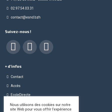
02.97.54.03.31
contact@esnd.bzh
Suivez-nous !
Facebook
LinkedIn
Instagram
+ d’infos
Contact
Accès
EcoleDirecte
Programme OPC (Ordinateur Pour Chacun)
Nous utilisons des cookies sur notre
site Web pour vous offrir l'expérience