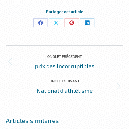
Partager cet article
Partager
Partager
Partager
Partager
ceci
ceci
ceci
ceci
NAVIGATION
DE
ONGLET PRÉCÉDENT
COMMENTAIRE
prix des Incorruptibles
Onglet
précédent
ONGLET SUIVANT
National d’athlétisme
Onglet
suivant
Articles similaires