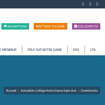
Facebook
LinkedIn
Inst
page
page
page
opens
opens
open
in
in
in
BOUTIQUE EN LIGNE
INSCRIPTIONS
ECOLEDIRECTE
new
new
new
window
window
wind
LE MÉNIMUR
PÔLE SUP NOTRE DAME
IFAS
CFA
Vous êtes ici :
Accueil
Actualités Collège Notre-Dame Saint-Avé
Divertimento