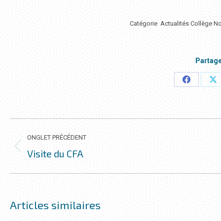
Catégorie
Actualités Collège N
Partage
Partager
Pa
ceci
ce
NAVIGATION
DE
ONGLET PRÉCÉDENT
COMMENTAIRE
Visite du CFA
Onglet
précédent
Articles similaires