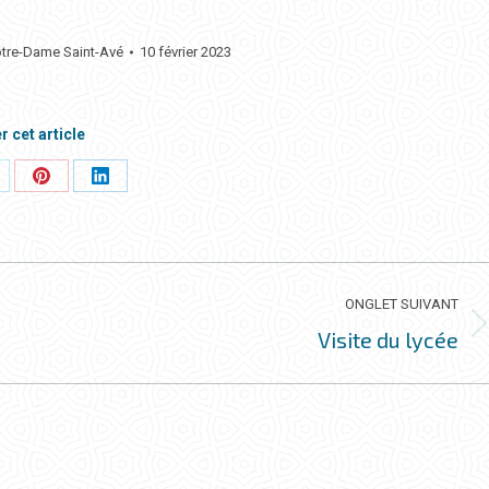
otre-Dame Saint-Avé
10 février 2023
r cet article
rtager
Partager
Partager
ci
ceci
ceci
ONGLET SUIVANT
Visite du lycée
Onglet
suivant