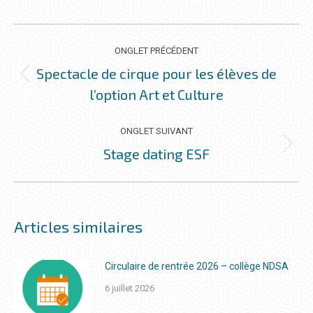
NAVIGATION
DE
ONGLET PRÉCÉDENT
COMMENTAIRE
Spectacle de cirque pour les élèves de
Onglet
l’option Art et Culture
précédent
ONGLET SUIVANT
Stage dating ESF
Onglet
suivant
Articles similaires
Circulaire de rentrée 2026 – collège NDSA
6 juillet 2026