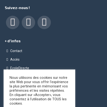
Suivez-nous !
Facebook
LinkedIn
Instagram
+ d’infos
Contact
Accès
EcoleDirecte
Programme OPC (Ordinateur Pour Chacun)
Nous utilisons des cookies sur notre
site Web pour vous offrir l'expérience
Conditions générales de vente
la plus pertinente en mémorisant vos
préférences et les visites répétées.
Registre public d’accessibilité
En cliquant sur «Accepter», vous
consentez à l'utilisation de TOUS les
cookies.