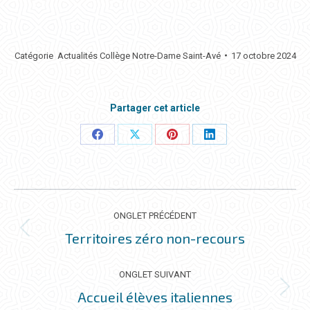
Catégorie
Actualités Collège Notre-Dame Saint-Avé
17 octobre 2024
Partager cet article
Partager
Partager
Partager
Partager
ceci
ceci
ceci
ceci
NAVIGATION
DE
ONGLET PRÉCÉDENT
COMMENTAIRE
Territoires zéro non-recours
Onglet
précédent
ONGLET SUIVANT
Accueil élèves italiennes
Onglet