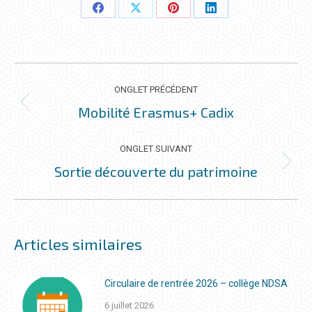
Partager
Partager
Partager
Partager
ceci
ceci
ceci
ceci
NAVIGATION
DE
ONGLET PRÉCÉDENT
COMMENTAIRE
Mobilité Erasmus+ Cadix
Onglet
précédent
ONGLET SUIVANT
Sortie découverte du patrimoine
Onglet
suivant
Articles similaires
Circulaire de rentrée 2026 – collège NDSA
6 juillet 2026