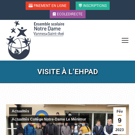
PAIEMENT EN LIGNE
INSCRIPTIONS
ECOLEDIRECTE
VISITE À L’EHPAD
Vous êtes ici :
Actualités
Fév
9
Actualités Collège Notre-Dame Le Ménimur
2023