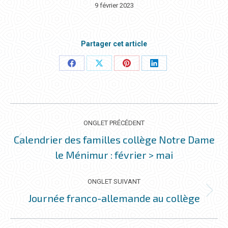
9 février 2023
Partager cet article
Partager
Partager
Partager
Partager
ceci
ceci
ceci
ceci
NAVIGATION
DE
ONGLET PRÉCÉDENT
COMMENTAIRE
Calendrier des familles collège Notre Dame
Onglet
le Ménimur : février > mai
précédent
ONGLET SUIVANT
Journée franco-allemande au collège
Onglet
suivant