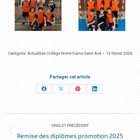
Catégorie
Actualités Collège Notre-Dame Saint-Avé
13 février 2026
Partager cet article
Partager
Partager
Partager
Partager
ceci
ceci
ceci
ceci
NAVIGATION
DE
ONGLET PRÉCÉDENT
COMMENTAIRE
Remise des diplômes promotion 2025
Onglet