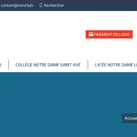
contact@esnd.bzh
Recherche
Rechercher
PAIEMENT EN LIGNE
R
COLLÈGE NOTRE DAME SAINT AVÉ
LYCÉE NOTRE DAME 
Vous ête
Accuei