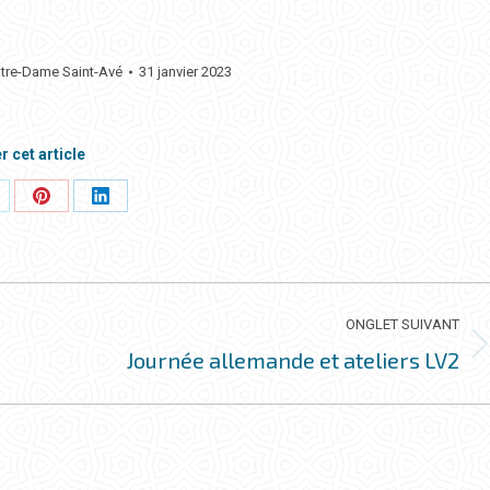
otre-Dame Saint-Avé
31 janvier 2023
r cet article
rtager
Partager
Partager
ci
ceci
ceci
ONGLET SUIVANT
Journée allemande et ateliers LV2
Onglet
suivant