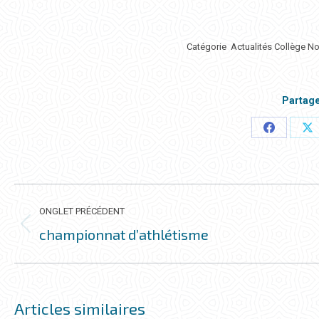
Catégorie
Actualités Collège N
Partage
Partager
Pa
ceci
ce
NAVIGATION
DE
ONGLET PRÉCÉDENT
COMMENTAIRE
championnat d’athlétisme
Onglet
précédent
Articles similaires