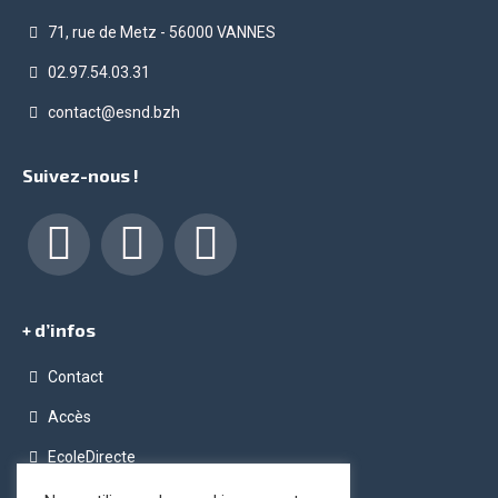
71, rue de Metz - 56000 VANNES
02.97.54.03.31
contact@esnd.bzh
Suivez-nous !
Facebook
LinkedIn
Instagram
+ d’infos
Contact
Accès
EcoleDirecte
Programme OPC (Ordinateur Pour Chacun)