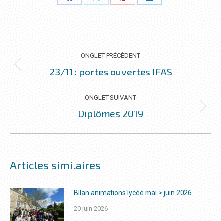
Partager
Partager
Partager
Partager
ceci
ceci
ceci
ceci
NAVIGATION
DE
ONGLET PRÉCÉDENT
COMMENTAIRE
23/11 : portes ouvertes IFAS
Onglet
précédent
ONGLET SUIVANT
Diplômes 2019
Onglet
suivant
Articles similaires
Bilan animations lycée mai > juin 2026
20 juin 2026