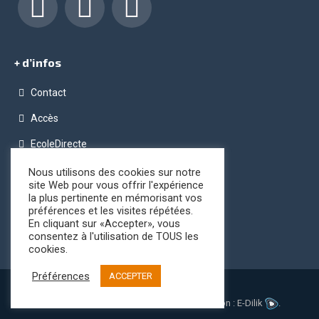
Facebook
LinkedIn
Instagram
+ d’infos
Contact
Accès
EcoleDirecte
Programme OPC (Ordinateur Pour Chacun)
Nous utilisons des cookies sur notre
site Web pour vous offrir l'expérience
Conditions générales de vente
la plus pertinente en mémorisant vos
préférences et les visites répétées.
Registre public d’accessibilité
En cliquant sur «Accepter», vous
consentez à l'utilisation de TOUS les
cookies.
Préférences
ACCEPTER
Mentions légales
|
Plan du site
© - Ensemble Scolaire Notre Dame. Réalisation :
E-Dilik
.