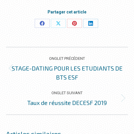
Partager cet article
Partager
Partager
Partager
Partager
ceci
ceci
ceci
ceci
NAVIGATION
DE
ONGLET PRÉCÉDENT
COMMENTAIRE
STAGE-DATING POUR LES ETUDIANTS DE
Onglet
BTS ESF
précédent
ONGLET SUIVANT
Taux de réussite DECESF 2019
Onglet
suivant
Articles similaires