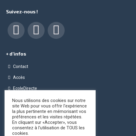
Suivez-nous !
Facebook
LinkedIn
Instagram
+ d’infos
Contact
Accès
EcoleDirecte
Programme OPC (Ordinateur Pour Chacun)
Nous utilisons des cookies sur notre
site Web pour vous offrir l'expérience
Conditions générales de vente
la plus pertinente en mémorisant vos
préférences et les visites répétées.
Registre public d’accessibilité
En cliquant sur «Accepter», vous
consentez à l'utilisation de TOUS les
cookies.