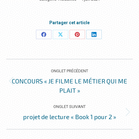
Partager cet article
Partager
Partager
Partager
Partager
ceci
ceci
ceci
ceci
NAVIGATION
DE
ONGLET PRÉCÉDENT
COMMENTAIRE
CONCOURS « JE FILME LE MÉTIER QUI ME
Onglet
PLAIT »
précédent
ONGLET SUIVANT
projet de lecture « Book 1 pour 2 »
Onglet
suivant