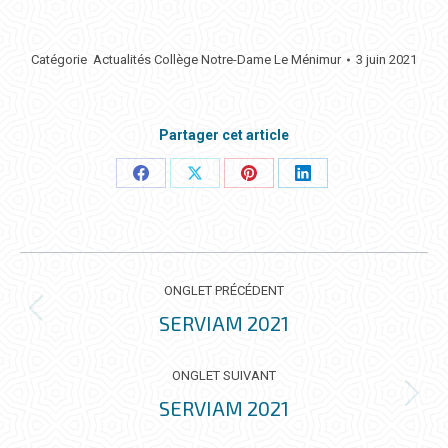
Catégorie
Actualités Collège Notre-Dame Le Ménimur
3 juin 2021
Partager cet article
Partager
Partager
Partager
Partager
ceci
ceci
ceci
ceci
NAVIGATION
DE
ONGLET PRÉCÉDENT
COMMENTAIRE
SERVIAM 2021
Onglet
précédent
ONGLET SUIVANT
SERVIAM 2021
Onglet
suivant