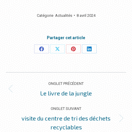
Catégorie
Actualités
8 avril 2024
Partager cet article
Partager
Partager
Partager
Partager
ceci
ceci
ceci
ceci
NAVIGATION
DE
ONGLET PRÉCÉDENT
COMMENTAIRE
Le livre de la jungle
Onglet
précédent
ONGLET SUIVANT
visite du centre de tri des déchets
Onglet
recyclables
suivant