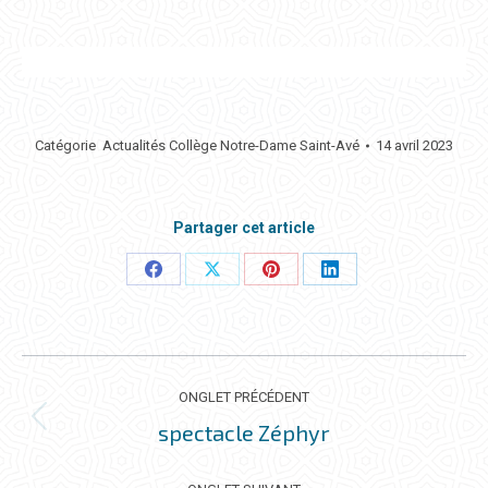
Catégorie
Actualités Collège Notre-Dame Saint-Avé
14 avril 2023
Partager cet article
Partager
Partager
Partager
Partager
ceci
ceci
ceci
ceci
NAVIGATION
DE
ONGLET PRÉCÉDENT
COMMENTAIRE
spectacle Zéphyr
Onglet
précédent