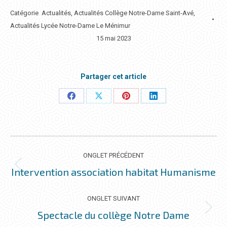
Catégorie
Actualités
,
Actualités Collège Notre-Dame Saint-Avé
,
Actualités Lycée Notre-Dame Le Ménimur
15 mai 2023
Partager cet article
Partager
Partager
Partager
Partager
ceci
ceci
ceci
ceci
NAVIGATION
DE
ONGLET PRÉCÉDENT
COMMENTAIRE
Intervention association habitat Humanisme
Onglet
précédent
ONGLET SUIVANT
Spectacle du collège Notre Dame
Onglet