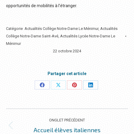
opportunités de mobilités à l’étranger.
Catégorie
Actualités Collège Notre-Dame Le Ménimur
,
Actualités
Collège Notre-Dame Saint-Avé
,
Actualités Lycée Notre-Dame Le
Ménimur
22 octobre 2024
Partager cet article
Partager
Partager
Partager
Partager
ceci
ceci
ceci
ceci
NAVIGATION
DE
ONGLET PRÉCÉDENT
COMMENTAIRE
Accueil élèves italiennes
Onglet