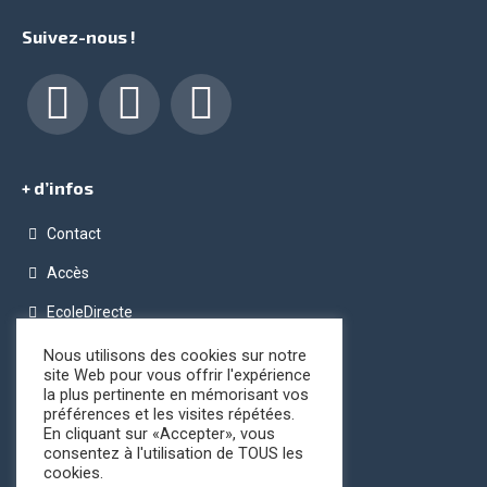
Suivez-nous !
Facebook
LinkedIn
Instagram
+ d’infos
Contact
Accès
EcoleDirecte
Programme OPC (Ordinateur Pour Chacun)
Nous utilisons des cookies sur notre
site Web pour vous offrir l'expérience
Conditions générales de vente
la plus pertinente en mémorisant vos
préférences et les visites répétées.
Registre public d’accessibilité
En cliquant sur «Accepter», vous
consentez à l'utilisation de TOUS les
cookies.