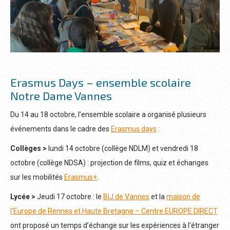
Erasmus Days – ensemble scolaire
Notre Dame Vannes
Du 14 au 18 octobre, l’ensemble scolaire a organisé plusieurs
événements dans le cadre des
Erasmus days
:
Collèges >
lundi 14 octobre (collège NDLM) et vendredi 18
octobre (collège NDSA) : projection de films, quiz et échanges
sur les mobilités
Erasmus+
.
Lycée >
Jeudi 17 octobre : le
BIJ de Vannes
et la
maison de
l’Europe de Rennes et Haute Bretagne – Centre EUROPE DIRECT
ont proposé un temps d’échange sur les expériences à l’étranger