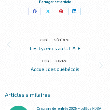
Partager cet article
Partager
Partager
Partager
Partager
ceci
ceci
ceci
ceci
NAVIGATION
DE
ONGLET PRÉCÉDENT
COMMENTAIRE
Les Lycéens au C. I. A. P
Onglet
précédent
ONGLET SUIVANT
Accueil des québécois
Onglet
suivant
Articles similaires
Circulaire de rentrée 2026 – collège NDSA