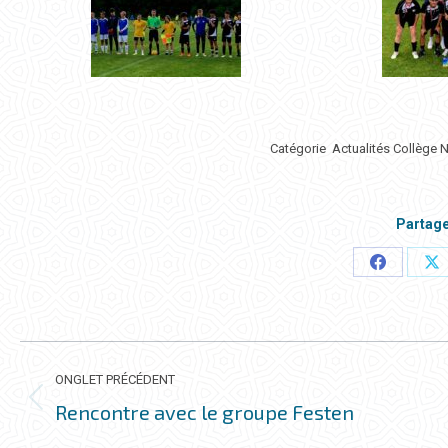
Catégorie
Actualités Collège 
Partage
Partager
Pa
ceci
ce
NAVIGATION
DE
ONGLET PRÉCÉDENT
COMMENTAIRE
Rencontre avec le groupe Festen
Onglet
précédent