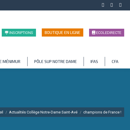
Facebook
LinkedIn
Inst
page
page
page
opens
opens
open
in
in
in
BOUTIQUE EN LIGNE
INSCRIPTIONS
ECOLEDIRECTE
new
new
new
window
window
wind
LE MÉNIMUR
PÔLE SUP NOTRE DAME
IFAS
CFA
es ici :
il
Actualités Collège Notre-Dame Saint-Avé
champions de France !