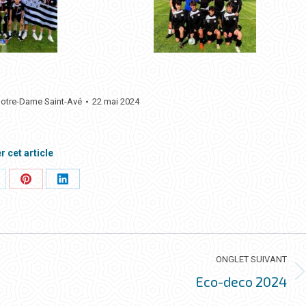
Notre-Dame Saint-Avé
22 mai 2024
r cet article
rtager
Partager
Partager
ci
ceci
ceci
ONGLET SUIVANT
Eco-deco 2024
Onglet
suivant