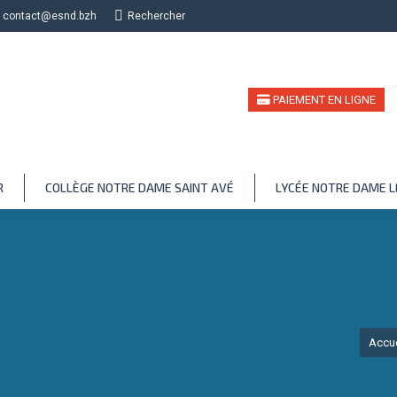
contact@esnd.bzh
Recherche
Rechercher
PAIEMENT EN LIGNE
R
COLLÈGE NOTRE DAME SAINT AVÉ
LYCÉE NOTRE DAME 
Vous êt
Accue