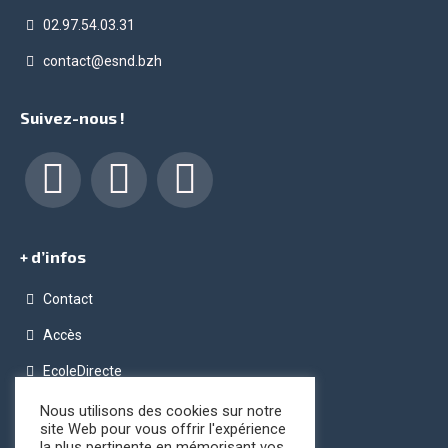
02.97.54.03.31
contact@esnd.bzh
Suivez-nous !
Facebook
LinkedIn
Instagram
+ d’infos
Contact
Accès
EcoleDirecte
Programme OPC (Ordinateur Pour Chacun)
Nous utilisons des cookies sur notre
site Web pour vous offrir l'expérience
Conditions générales de vente
la plus pertinente en mémorisant vos