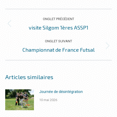
NAVIGATION
DE
ONGLET PRÉCÉDENT
COMMENTAIRE
visite Silgom 1ères ASSP1
Onglet
précédent
ONGLET SUIVANT
Championnat de France Futsal
Onglet
suivant
Articles similaires
Journée de désintégration
10 mai 2026