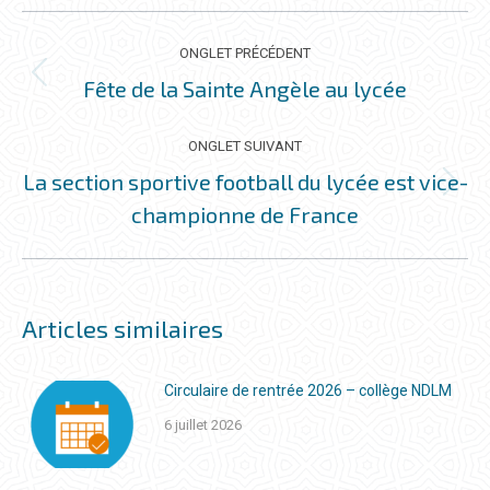
NAVIGATION
DE
ONGLET PRÉCÉDENT
COMMENTAIRE
Fête de la Sainte Angèle au lycée
Onglet
précédent
ONGLET SUIVANT
La section sportive football du lycée est vice-
Onglet
championne de France
suivant
Articles similaires
Circulaire de rentrée 2026 – collège NDLM
6 juillet 2026