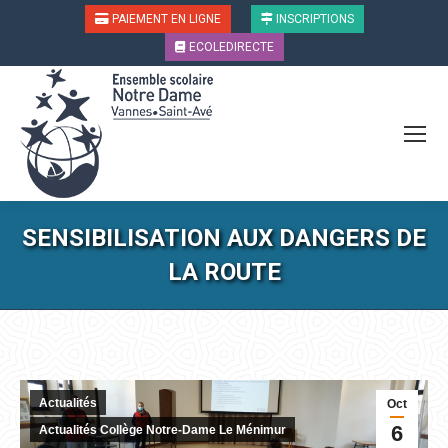
PAIEMENT EN LIGNE
INSCRIPTIONS
ECOLEDIRECTE
SENSIBILISATION AUX DANGERS DE
LA ROUTE
Vous êtes ici :
Actualités
Oct
6
Actualités Collège Notre-Dame Le Ménimur