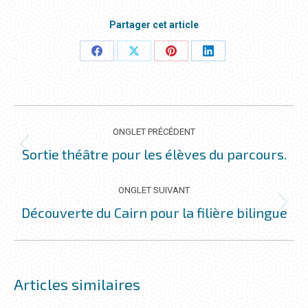
Partager cet article
Partager
Partager
Partager
Partager
ceci
ceci
ceci
ceci
NAVIGATION
DE
ONGLET PRÉCÉDENT
COMMENTAIRE
Sortie théâtre pour les élèves du parcours.
Onglet
précédent
ONGLET SUIVANT
Découverte du Cairn pour la filière bilingue
Onglet
suivant
Articles similaires