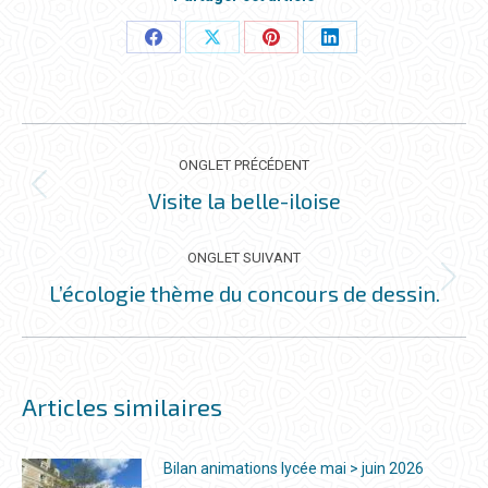
Partager
Partager
Partager
Partager
ceci
ceci
ceci
ceci
NAVIGATION
DE
ONGLET PRÉCÉDENT
COMMENTAIRE
Visite la belle-iloise
Onglet
précédent
ONGLET SUIVANT
L’écologie thème du concours de dessin.
Onglet
suivant
Articles similaires
Bilan animations lycée mai > juin 2026