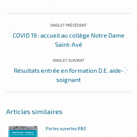
ceci
ceci
ceci
ceci
NAVIGATION
DE
ONGLET PRÉCÉDENT
COMMENTAIRE
COVID 19 : accueil au collège Notre Dame
Onglet
Saint-Avé
précédent
ONGLET SUIVANT
Résultats entrée en formation D.E. aide-
Onglet
soignant
suivant
Articles similaires
Portes ouvertes IFAS