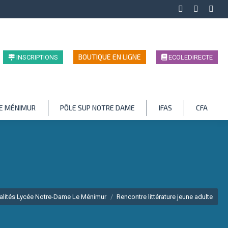
Facebook
LinkedIn
Inst
page
page
page
opens
opens
open
in
in
in
BOUTIQUE EN LIGNE
INSCRIPTIONS
ECOLEDIRECTE
new
new
new
window
window
wind
LE MÉNIMUR
PÔLE SUP NOTRE DAME
IFAS
CFA
alités Lycée Notre-Dame Le Ménimur
Rencontre littérature jeune adulte