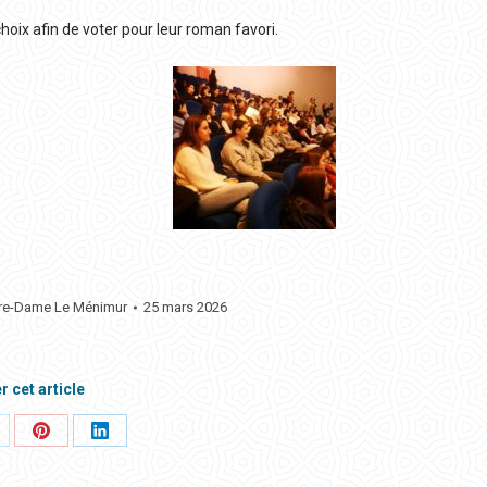
hoix afin de voter pour leur roman favori.
tre-Dame Le Ménimur
25 mars 2026
r cet article
rtager
Partager
Partager
ci
ceci
ceci