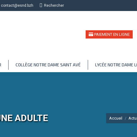
contact@esnd.bzh
Recherche
Rechercher
PAIEMENT EN LIGNE
R
COLLÈGE NOTRE DAME SAINT AVÉ
LYCÉE NOTRE DAME 
UNE ADULTE
Vous êtes ici :
Accueil
Actu