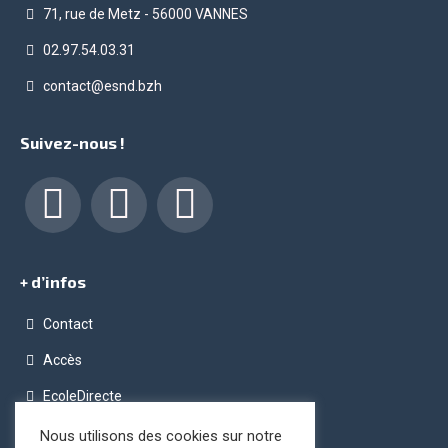
71, rue de Metz - 56000 VANNES
02.97.54.03.31
contact@esnd.bzh
Suivez-nous !
Facebook
LinkedIn
Instagram
+ d’infos
Contact
Accès
EcoleDirecte
Programme OPC (Ordinateur Pour Chacun)
Nous utilisons des cookies sur notre