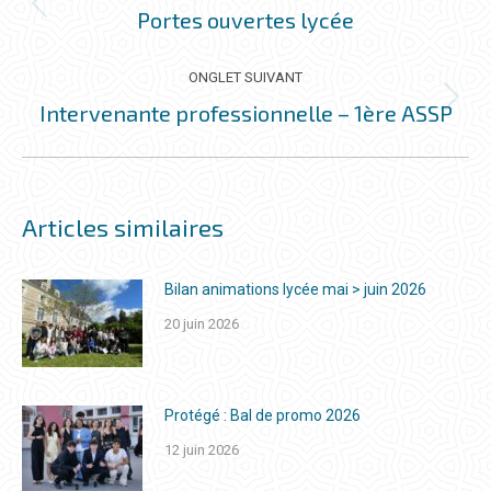
COMMENTAIRE
Portes ouvertes lycée
Onglet
précédent
ONGLET SUIVANT
Intervenante professionnelle – 1ère ASSP
Onglet
suivant
Articles similaires
Bilan animations lycée mai > juin 2026
20 juin 2026
Protégé : Bal de promo 2026
12 juin 2026