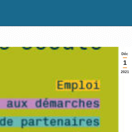
Déc
1
2021