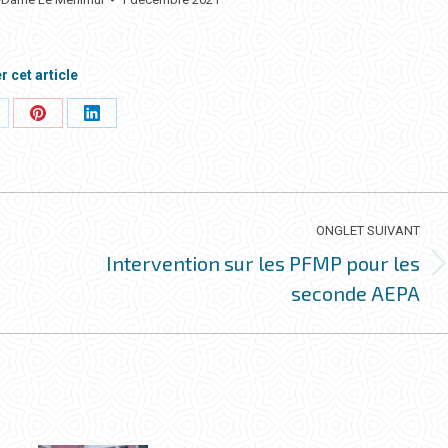
r cet article
rtager
Partager
Partager
ci
ceci
ceci
ONGLET SUIVANT
Intervention sur les PFMP pour les
Onglet
seconde AEPA
suivant