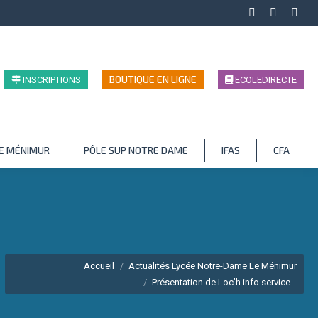
Facebook
LinkedIn
Inst
page
page
page
opens
opens
open
in
in
in
BOUTIQUE EN LIGNE
INSCRIPTIONS
ECOLEDIRECTE
new
new
new
window
window
wind
LE MÉNIMUR
PÔLE SUP NOTRE DAME
IFAS
CFA
Vous êtes ici :
Accueil
Actualités Lycée Notre-Dame Le Ménimur
Présentation de Loc’h info service…