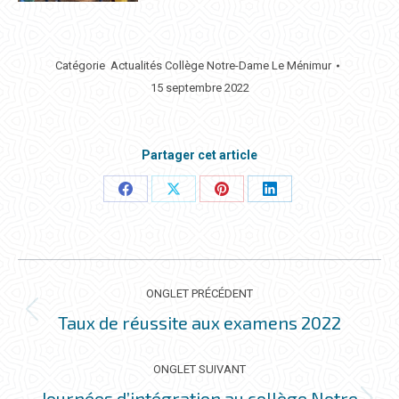
Catégorie
Actualités Collège Notre-Dame Le Ménimur
15 septembre 2022
Partager cet article
Partager
Partager
Partager
Partager
ceci
ceci
ceci
ceci
NAVIGATION
DE
ONGLET PRÉCÉDENT
COMMENTAIRE
Taux de réussite aux examens 2022
Onglet
précédent
ONGLET SUIVANT
Journées d’intégration au collège Notre