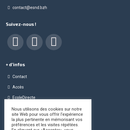
contact@esnd.bzh
Suivez-nous !
Facebook
LinkedIn
Instagram
+ d’infos
Contact
Accès
EcoleDirecte
Programme OPC (Ordinateur Pour Chacun)
Nous utilisons des cookies sur notre
site Web pour vous offrir l'expérience
Conditions générales de vente
la plus pertinente en mémorisant vos
préférences et les visites répétées.
Registre public d’accessibilité