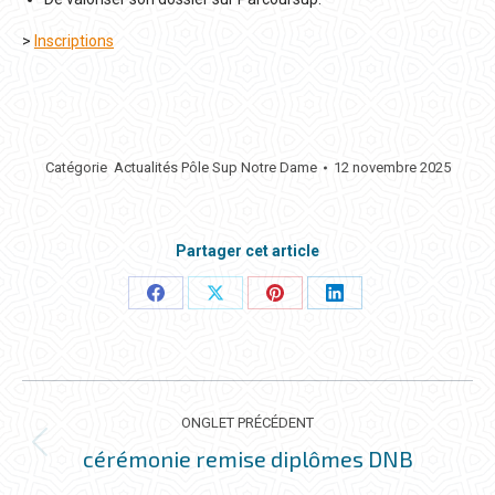
>
Inscriptions
Catégorie
Actualités Pôle Sup Notre Dame
12 novembre 2025
Partager cet article
Partager
Partager
Partager
Partager
ceci
ceci
ceci
ceci
NAVIGATION
DE
ONGLET PRÉCÉDENT
COMMENTAIRE
cérémonie remise diplômes DNB
Onglet
précédent