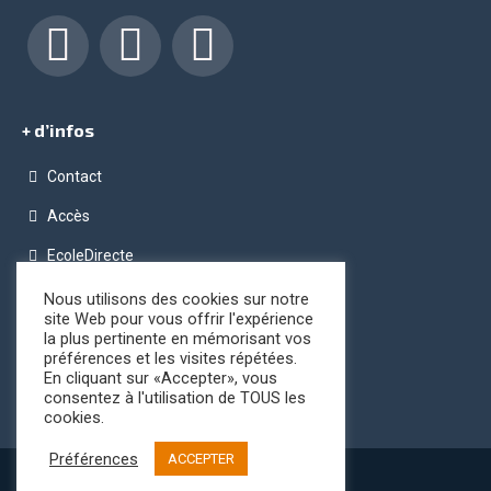
Facebook
LinkedIn
Instagram
+ d’infos
Contact
Accès
EcoleDirecte
Programme OPC (Ordinateur Pour Chacun)
Nous utilisons des cookies sur notre
site Web pour vous offrir l'expérience
Conditions générales de vente
la plus pertinente en mémorisant vos
préférences et les visites répétées.
Registre public d’accessibilité
En cliquant sur «Accepter», vous
consentez à l'utilisation de TOUS les
cookies.
Préférences
ACCEPTER
Mentions légales
|
Plan du site