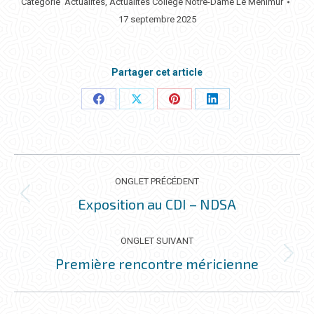
Catégorie
Actualités
,
Actualités Collège Notre-Dame Le Ménimur
17 septembre 2025
Partager cet article
Partager
Partager
Partager
Partager
ceci
ceci
ceci
ceci
NAVIGATION
DE
ONGLET PRÉCÉDENT
COMMENTAIRE
Exposition au CDI – NDSA
Onglet
précédent
ONGLET SUIVANT
Première rencontre méricienne
Onglet
suivant