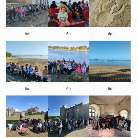
6e
6e
6e
6e
6e
6e