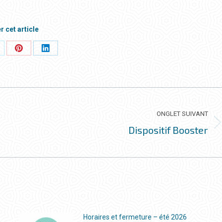
r cet article
rtager
Partager
Partager
ci
ceci
ceci
ONGLET SUIVANT
Dispositif Booster
Onglet
suivant
Horaires et fermeture – été 2026