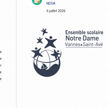
NDSA
6 juillet 2026
ée
se
er
le
ée