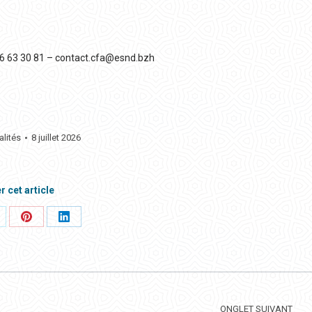
 56 63 30 81 – contact.cfa@esnd.bzh
alités
8 juillet 2026
r cet article
rtager
Partager
Partager
ci
ceci
ceci
ONGLET SUIVANT