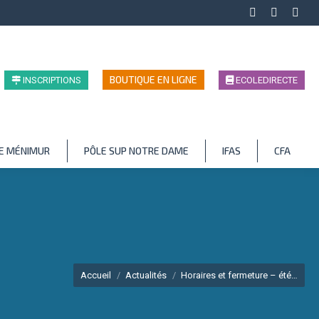
Facebook
LinkedIn
Inst
page
page
page
opens
opens
open
in
in
in
BOUTIQUE EN LIGNE
INSCRIPTIONS
ECOLEDIRECTE
new
new
new
window
window
wind
LE MÉNIMUR
PÔLE SUP NOTRE DAME
IFAS
CFA
Vous êtes ici :
Accueil
Actualités
Horaires et fermeture – été…