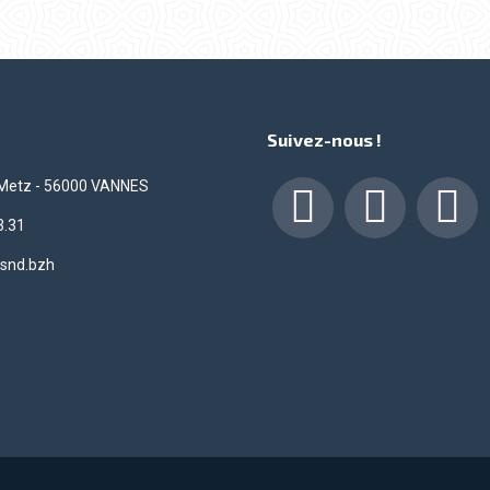
Suivez-nous !
 Metz - 56000 VANNES
3.31
Facebook
LinkedIn
Insta
snd.bzh