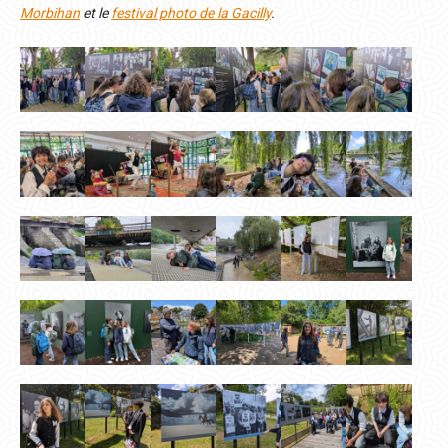
Morbihan
et le
festival photo de la Gacilly
.