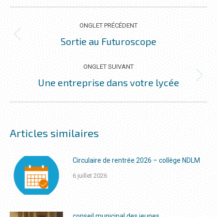
NAVIGATION
DE
ONGLET PRÉCÉDENT
COMMENTAIRE
Sortie au Futuroscope
Onglet
précédent
ONGLET SUIVANT
Une entreprise dans votre lycée
Onglet
suivant
Articles similaires
Circulaire de rentrée 2026 – collège NDLM
6 juillet 2026
conseil municipal des jeunes