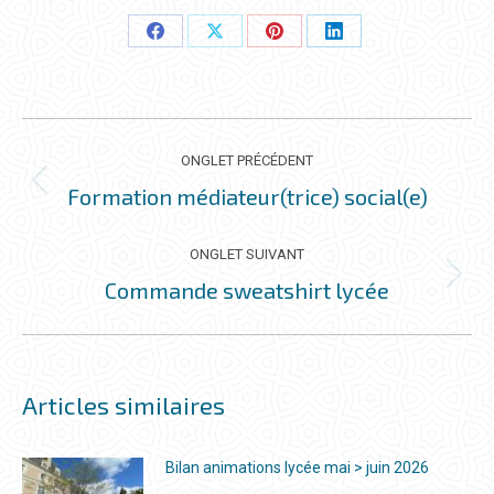
Partager
Partager
Partager
Partager
ceci
ceci
ceci
ceci
NAVIGATION
DE
ONGLET PRÉCÉDENT
COMMENTAIRE
Formation médiateur(trice) social(e)
Onglet
précédent
ONGLET SUIVANT
Commande sweatshirt lycée
Onglet
suivant
Articles similaires
Bilan animations lycée mai > juin 2026