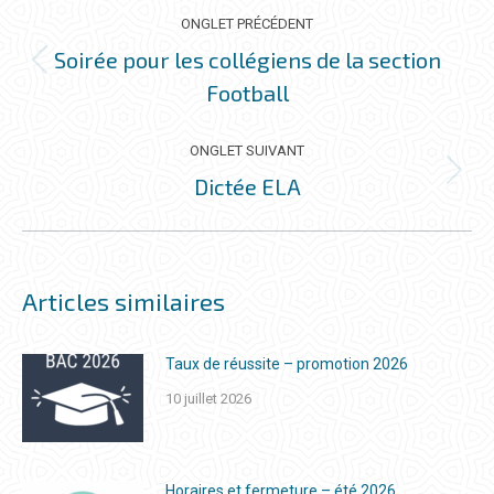
DE
ONGLET PRÉCÉDENT
COMMENTAIRE
Soirée pour les collégiens de la section
Onglet
Football
précédent
ONGLET SUIVANT
Dictée ELA
Onglet
suivant
Articles similaires
Taux de réussite – promotion 2026
10 juillet 2026
Horaires et fermeture – été 2026