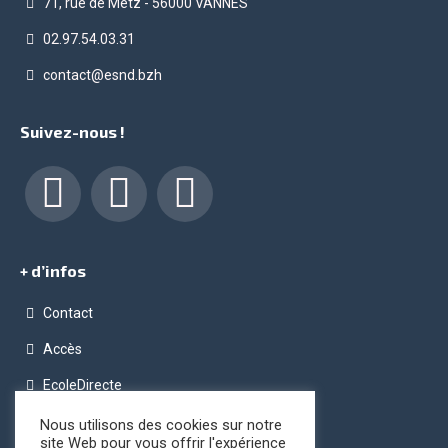
71, rue de Metz - 56000 VANNES
02.97.54.03.31
contact@esnd.bzh
Suivez-nous !
Facebook
LinkedIn
Instagram
+ d’infos
Contact
Accès
EcoleDirecte
Programme OPC (Ordinateur Pour Chacun)
Nous utilisons des cookies sur notre
site Web pour vous offrir l'expérience