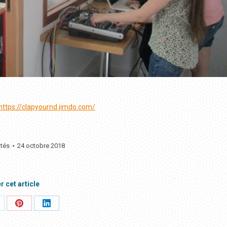
https://clapyournd.jimdo.com/
ités
24 octobre 2018
r cet article
rtager
Partager
Partager
ci
ceci
ceci