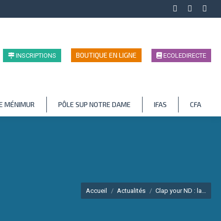
Facebook
LinkedIn
Inst
page
page
page
opens
opens
open
in
in
in
BOUTIQUE EN LIGNE
INSCRIPTIONS
ECOLEDIRECTE
new
new
new
window
window
wind
LE MÉNIMUR
PÔLE SUP NOTRE DAME
IFAS
CFA
Vous êtes ici :
Accueil
Actualités
Clap your ND : la…