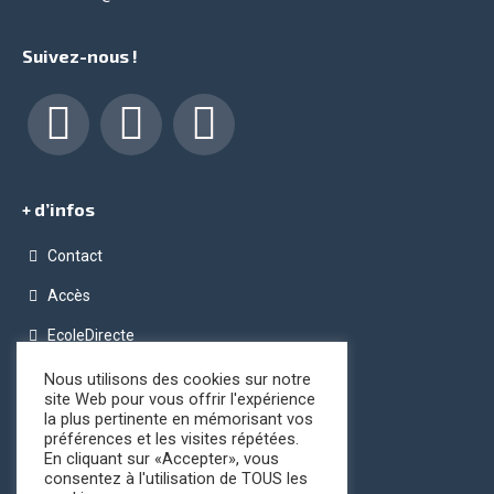
Suivez-nous !
Facebook
LinkedIn
Instagram
+ d’infos
Contact
Accès
EcoleDirecte
Programme OPC (Ordinateur Pour Chacun)
Nous utilisons des cookies sur notre
site Web pour vous offrir l'expérience
Conditions générales de vente
la plus pertinente en mémorisant vos
préférences et les visites répétées.
Registre public d’accessibilité
En cliquant sur «Accepter», vous
consentez à l'utilisation de TOUS les