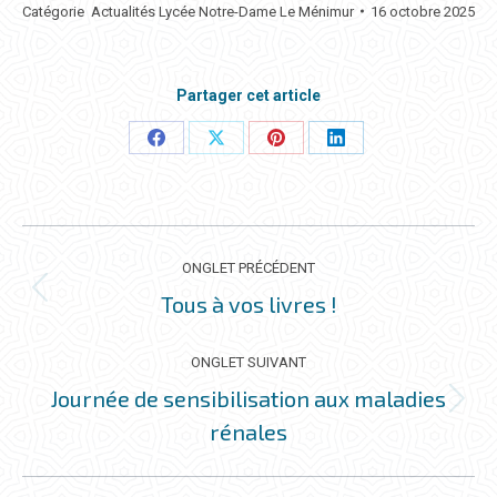
Catégorie
Actualités Lycée Notre-Dame Le Ménimur
16 octobre 2025
Partager cet article
Partager
Partager
Partager
Partager
ceci
ceci
ceci
ceci
NAVIGATION
DE
ONGLET PRÉCÉDENT
COMMENTAIRE
Tous à vos livres !
Onglet
précédent
ONGLET SUIVANT
Journée de sensibilisation aux maladies
Onglet
rénales
suivant