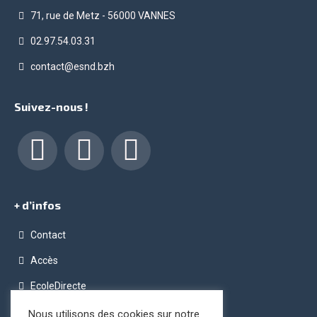
71, rue de Metz - 56000 VANNES
02.97.54.03.31
contact@esnd.bzh
Suivez-nous !
Facebook
LinkedIn
Instagram
+ d’infos
Contact
Accès
EcoleDirecte
Programme OPC (Ordinateur Pour Chacun)
Nous utilisons des cookies sur notre