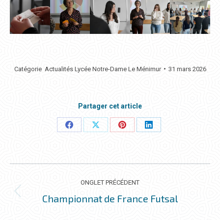
Catégorie
Actualités Lycée Notre-Dame Le Ménimur
31 mars 2026
Partager cet article
Partager
Partager
Partager
Partager
ceci
ceci
ceci
ceci
NAVIGATION
DE
ONGLET PRÉCÉDENT
COMMENTAIRE
Championnat de France Futsal
Onglet
précédent