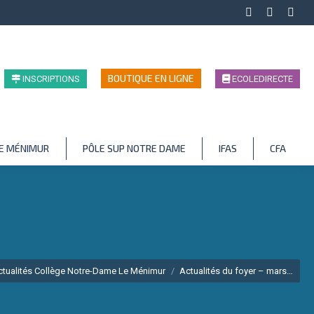
Facebook
LinkedIn
Inst
page
page
page
opens
opens
open
in
in
in
BOUTIQUE EN LIGNE
INSCRIPTIONS
ECOLEDIRECTE
new
new
new
window
window
wind
LE MÉNIMUR
PÔLE SUP NOTRE DAME
IFAS
CFA
ctualités Collège Notre-Dame Le Ménimur
Actualités du foyer – mars…