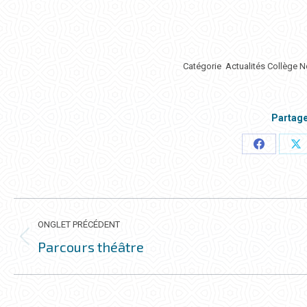
Catégorie
Actualités Collège 
Partage
Partager
Pa
ceci
ce
NAVIGATION
DE
ONGLET PRÉCÉDENT
COMMENTAIRE
Parcours théâtre
Onglet
précédent