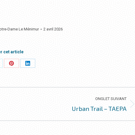
Notre-Dame Le Ménimur
2 avril 2026
r cet article
rtager
Partager
Partager
ci
ceci
ceci
ONGLET SUIVANT
Urban Trail – TAEPA
Onglet
suivant