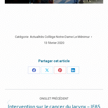
Catégorie
Actualités Collège Notre-Dame Le Ménimur
13 février 2020
Partager cet article
Partager
Partager
Partager
Partager
ceci
ceci
ceci
ceci
NAVIGATION
DE
ONGLET PRÉCÉDENT
COMMENTAIRE
Intervention sur le cancer du larynx – IFAS
Onglet