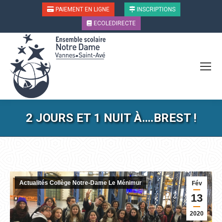
PAIEMENT EN LIGNE
INSCRIPTIONS
ECOLEDIRECTE
2 JOURS ET 1 NUIT À….BREST !
Vous êtes ici :
Actualités Collège Notre-Dame Le Ménimur
Fév
13
2020