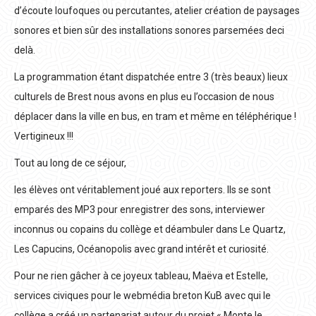
d’écoute loufoques ou percutantes, atelier création de paysages
sonores et bien sûr des installations sonores parsemées deci
delà.
La programmation étant dispatchée entre 3 (très beaux) lieux
culturels de Brest nous avons en plus eu l’occasion de nous
déplacer dans la ville en bus, en tram et même en téléphérique !
Vertigineux !!!
Tout au long de ce séjour,
les élèves ont véritablement joué aux reporters. Ils se sont
emparés des MP3 pour enregistrer des sons, interviewer
inconnus ou copains du collège et déambuler dans Le Quartz,
Les Capucins, Océanopolis avec grand intérêt et curiosité.
Pour ne rien gâcher à ce joyeux tableau, Maëva et Estelle,
services civiques pour le webmédia breton KuB avec qui le
collège a créé un partenariat autour du projet « Monte le